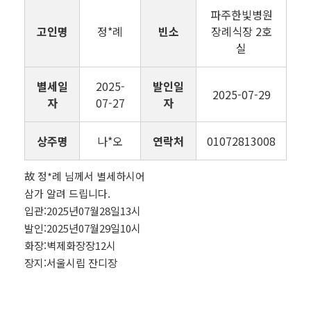
파주한빛병원
고인명
정*례
빈소
장례식장 2호
실
별세일
2025-
발인일
2025-07-29
자
07-27
자
상주명
나*오
연락처
01072813008
故 정*례 님께서 별세하시어
삼가 알려 드립니다.
입관:2025년07월28일13시
발인:2025년07월29일10시
화장:벽제화장장12시
장지:서울시립 잔디장