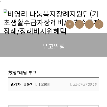
`
부고알림
故정*례님 부고
관리자
0건
1,530회
25-07-27 20:16