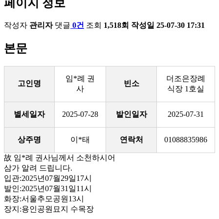
페이지 정보
작성자
관리자
댓글
0건
조회
1,518회
작성일
25-07-30 17:31
본문
임*례 권
더조은장례
고인명
빈소
사
식장 1호실
별세일자
2025-07-28
발인일자
2025-07-31
상주명
이*태
연락처
01088835986
故 임*례 권사님께서 소천하시어
삼가 알려 드립니다.
입관:2025년07월29일17시
발인:2025년07월31일11시
화장:서울추모공원13시
장지:용인공원묘지 수목장