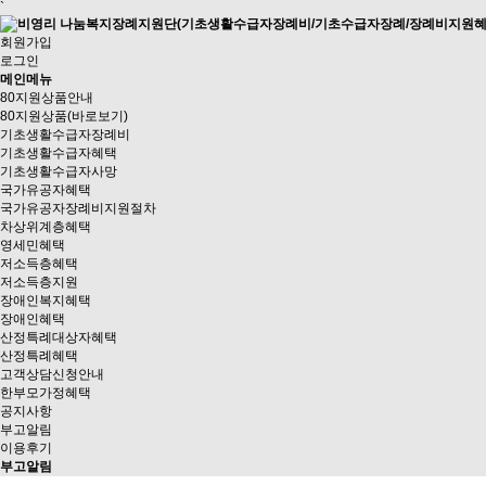
`
회원가입
로그인
메인메뉴
80지원상품안내
80지원상품(바로보기)
기초생활수급자장례비
기초생활수급자혜택
기초생활수급자사망
국가유공자혜택
국가유공자장례비지원절차
차상위계층혜택
영세민혜택
저소득층혜택
저소득층지원
장애인복지혜택
장애인혜택
산정특례대상자혜택
산정특례혜택
고객상담신청안내
한부모가정혜택
공지사항
부고알림
이용후기
부고알림