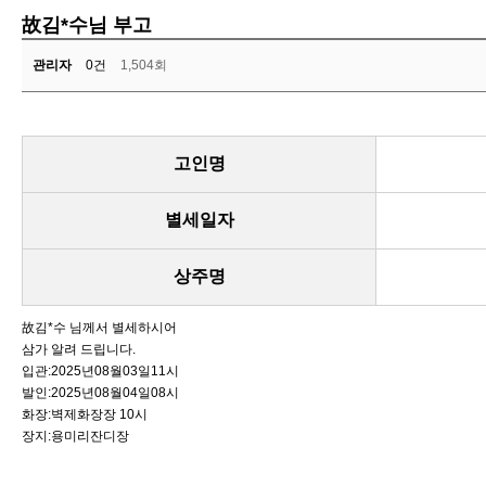
故김*수님 부고
관리자
0건
1,504회
고인명
별세일자
상주명
故김*수 님께서 별세하시어
삼가 알려 드립니다.
입관:2025년08월03일11시
발인:2025년08월04일08시
화장:벽제화장장 10시
장지:용미리잔디장