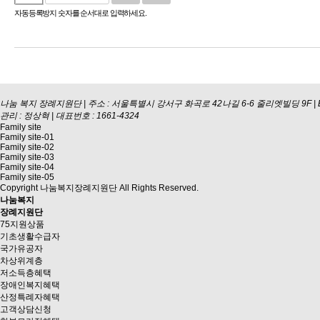
자동등록방지 숫자를 순서대로 입력하세요.
나눔 복지 장례지원단
|
주소 : 서울특별시 강서구 화곡로 42나길 6-6 줄리엣빌딩 9F
|
관리 : 정상혁 | 대표번호 : 1661-4324
Family site
Family site-01
Family site-02
Family site-03
Family site-04
Family site-05
Copyright 나눔복지장례지원단 All Rights Reserved.
나눔복지
장례지원단
75지원상품
기초생활수급자
국가유공자
차상위계층
저소득층혜택
장애인복지혜택
산정특례자혜택
고객상담신청