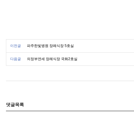
이전글
파주한빛병원 장례식장 5호실
다음글
의정부연세 장례식장 국화2호실
댓글목록