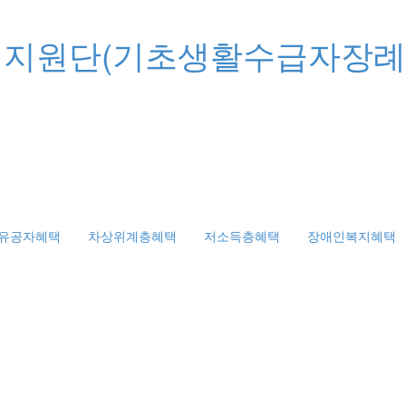
유공자혜택
차상위계층혜택
저소득층혜택
장애인복지혜택