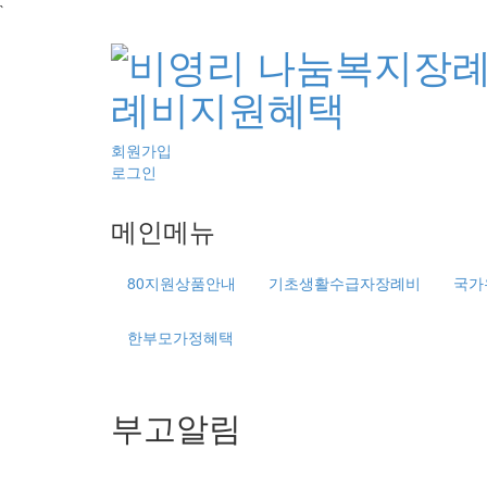
`
회원가입
로그인
메인메뉴
80지원상품안내
기초생활수급자장례비
국가
한부모가정혜택
부고알림