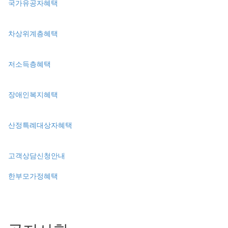
국가유공자혜택
차상위계층혜택
저소득층혜택
장애인복지혜택
산정특례대상자혜택
고객상담신청안내
한부모가정혜택