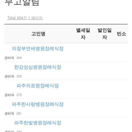
부고알림
Total 334건
1 페이지
별세일
발인일
고인명
빈소
자
자
의정부연세병원장례식장
관리자
266
한강성심병원장례식장
관리자
355
파주의료원장례식장
관리자
272
파주한사랑병원장례식장
관리자
281
파주한빛병원장례식장
관리자
289