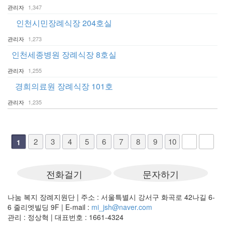
관리자
1,347
인천시민장례식장 204호실
관리자
1,273
인천세종병원 장례식장 8호실
관리자
1,255
경희의료원 장례식장 101호
관리자
1,235
2
3
4
5
6
7
8
9
10
1
나눔 복지 장례지원단
|
주소 : 서울특별시 강서구 화곡로 42나길 6-
6 줄리엣빌딩 9F
|
E-mail :
mi_jsh@naver.com
관리 : 정상혁 | 대표번호 : 1661-4324