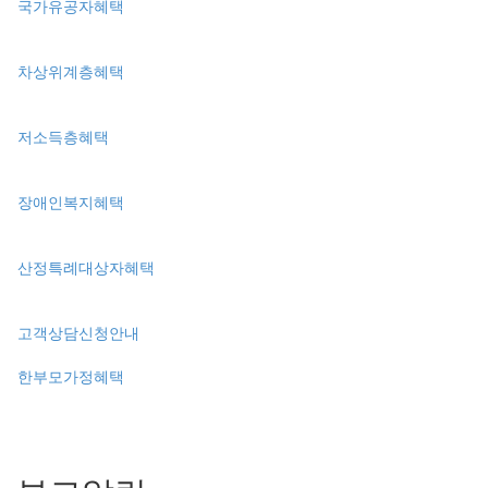
국가유공자혜택
차상위계층혜택
저소득층혜택
장애인복지혜택
산정특례대상자혜택
고객상담신청안내
한부모가정혜택