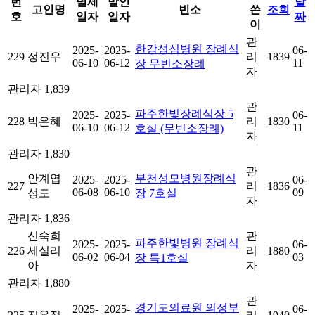
번
별세
발인
날
고인명
빈소
쓴
조회
호
일자
일자
짜
이
관
한강성심병원 장례식
2025-
2025-
06-
229
정진우
리
1839
06-10
06-12
11
장 무빈소장례
자
관리자
1,839
관
파주한빛장례식장 5
2025-
2025-
06-
228
박은혜
리
1830
06-10
06-12
11
호실 (무빈소장례)
자
관리자
1,830
관
안계엽
부천성모병원장례식
2025-
2025-
06-
227
리
1836
06-08
06-10
09
성도
장 7호실
자
관리자
1,836
신숙희
관
파주한빛병원 장례식
2025-
2025-
06-
226
세실리
리
1880
06-02
06-04
03
장 특1호실
아
자
관리자
1,880
관
경기도의료원 의정부
2025-
2025-
06-