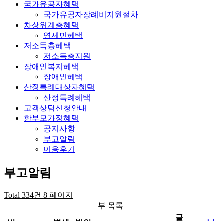
국가유공자혜택
국가유공자장례비지원절차
차상위계층혜택
영세민혜택
저소득층혜택
저소득층지원
장애인복지혜택
장애인혜택
산정특례대상자혜택
산정특례혜택
고객상담신청안내
한부모가정혜택
공지사항
부고알림
이용후기
부고알림
Total 334건
8 페이지
부 목록
글