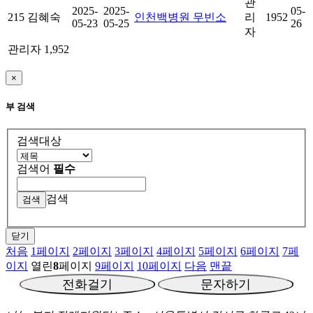
관
2025-
2025-
05-
215
김혜숙
인천백병원 무빈소
리
1952
05-23
05-25
26
자
관리자
1,952
×
부 검색
검색대상
검색어
필수
검색
닫기
처음
1
페이지
2
페이지
3
페이지
4
페이지
5
페이지
6
페이지
7
페
이지
열린
8
페이지
9
페이지
10
페이지
다음
맨끝